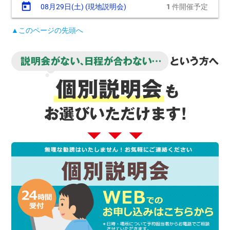
today
08月29日(土) (現地説明会)
1
件開催予定
▲このページの先頭へ