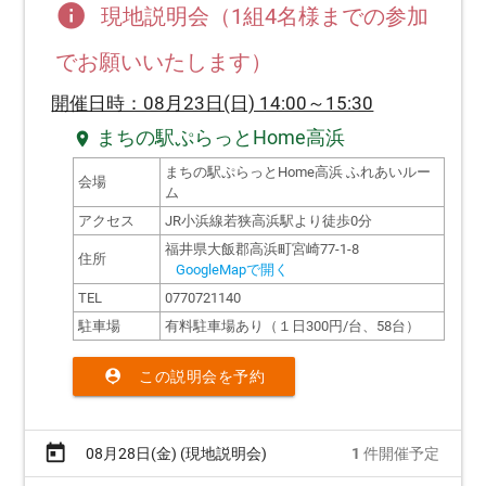
info
現地説明会（1組4名様までの参加
でお願いいたします）
開催日時：08月23日(日) 14:00～15:30
まちの駅ぷらっとHome高浜
location_on
まちの駅ぷらっとHome高浜 ふれあいルー
会場
ム
アクセス
JR小浜線若狭高浜駅より徒歩0分
福井県大飯郡高浜町宮崎77-1-8
住所
GoogleMapで開く
TEL
0770721140
駐車場
有料駐車場あり（１日300円/台、58台）
person_pin
この説明会を予約
today
08月28日(金) (現地説明会)
1
件開催予定