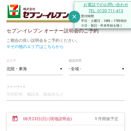
お電話でのお問い合わせ
TEL: 0120-711-413
close
受付時間
平日・土曜日：10時～17時30分
※日・祝日・年末年始を除く
セブン-イレブン オーナー説明会のご予約
ご都合の良い説明会をご予約ください。
※その他のエリアはこちらから
エリア
都道府県
▼
▼
フリーワード
today
08月23日(日) (現地説明会)
1
件開催予定