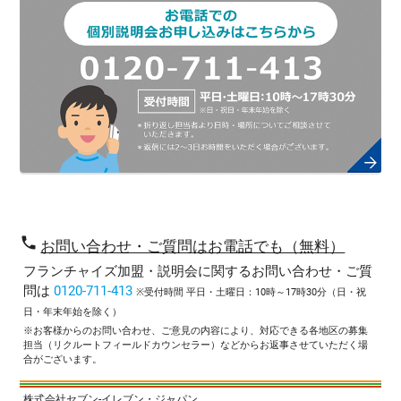
phone
お問い合わせ・ご質問はお電話でも（無料）
フランチャイズ加盟・説明会に関するお問い合わせ・ご質
問は
0120-711-413
※受付時間 平日・土曜日：10時～17時30分（日・祝
日・年末年始を除く）
※お客様からのお問い合わせ、ご意見の内容により、対応できる各地区の募集
担当（リクルートフィールドカウンセラー）などからお返事させていただく場
合がございます。
株式会社セブン-イレブン・ジャパン