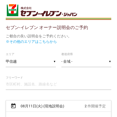
セブン-イレブン オーナー説明会のご予約
ご都合の良い説明会をご予約ください。
※その他のエリアはこちらから
エリア
都道府県
▼
▼
フリーワード
today
08月11日(火) (現地説明会)
2
件開催予定