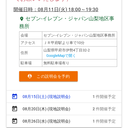
開催日時：08月11日(火) 18:00～19:30
セブン-イレブン・ジャパン山梨地区事
location_on
務所
会場
セブン-イレブン・ジャパン山梨地区事務所
アクセス
ＪＲ甲府駅より車で10分
山梨県甲府市伊勢4丁目32-2
住所
GoogleMapで開く
駐車場
無料駐車場有り
person_pin
この説明会を予約
today
08月15日(土) (現地説明会)
1
件開催予定
today
08月20日(木) (現地説明会)
2
件開催予定
today
08月26日(水) (現地説明会)
1
件開催予定