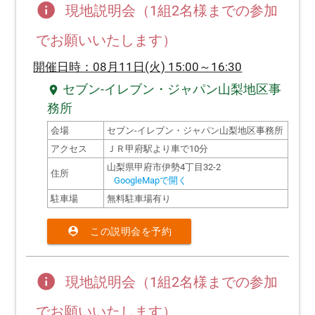
info
現地説明会（1組2名様までの参加
でお願いいたします）
開催日時：08月11日(火) 15:00～16:30
セブン-イレブン・ジャパン山梨地区事
location_on
務所
会場
セブン-イレブン・ジャパン山梨地区事務所
アクセス
ＪＲ甲府駅より車で10分
山梨県甲府市伊勢4丁目32-2
住所
GoogleMapで開く
駐車場
無料駐車場有り
person_pin
この説明会を予約
info
現地説明会（1組2名様までの参加
でお願いいたします）