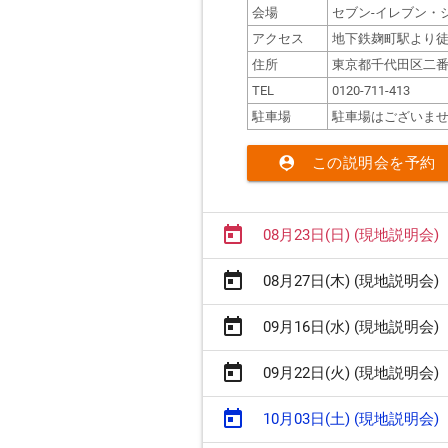
会場
セブン-イレブン・ジ
アクセス
地下鉄麹町駅より徒
住所
東京都千代田区二番
TEL
0120-711-413
駐車場
駐車場はございま
person_pin
この説明会を予約
today
08月23日(日) (現地説明会)
today
08月27日(木) (現地説明会)
today
09月16日(水) (現地説明会)
today
09月22日(火) (現地説明会)
today
10月03日(土) (現地説明会)