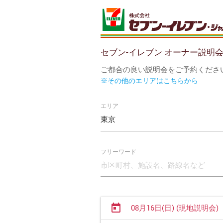
セブン-イレブン オーナー説明
ご都合の良い説明会をご予約くださ
※その他のエリアはこちらから
エリア
フリーワード
today
08月16日(日) (現地説明会)