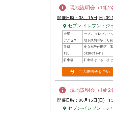
info
現地説明会（1組
開催日時：08月16日(日) 09:3
セブン-イレブン・ジ
location_on
会場
セブン-イレブン・ジ
アクセス
地下鉄麹町駅より徒
住所
東京都千代田区二番
TEL
0120-711-413
駐車場
駐車場はございま
person_pin
この説明会を予約
info
現地説明会（1組
開催日時：08月16日(日) 11:3
セブン-イレブン・ジ
location_on