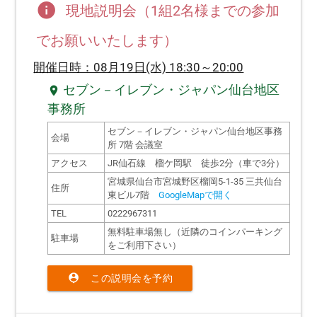
info
現地説明会（1組2名様までの参加
でお願いいたします）
開催日時：08月19日(水) 18:30～20:00
セブン－イレブン・ジャパン仙台地区
location_on
事務所
セブン－イレブン・ジャパン仙台地区事務
会場
所 7階 会議室
アクセス
JR仙石線 榴ケ岡駅 徒歩2分（車で3分）
宮城県仙台市宮城野区榴岡5-1-35 三共仙台
住所
東ビル7階
GoogleMapで開く
TEL
0222967311
無料駐車場無し（近隣のコインパーキング
駐車場
をご利用下さい）
person_pin
この説明会を予約