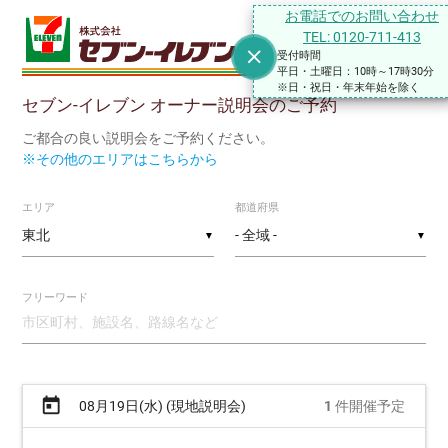
お電話でのお問い合わせ
TEL: 0120-711-413
close
受付時間
平日・土曜日：10時～17時30分
※日・祝日・年末年始を除く
セブン-イレブン オーナー説明会のご予約
ご都合の良い説明会をご予約ください。
※その他のエリアはこちらから
エリア
都道府県
▼
▼
フリーワード
today
08月19日(水) (現地説明会)
1
件開催予定