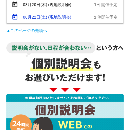
today
08月20日(木) (現地説明会)
1
件開催予定
today
08月22日(土) (現地説明会)
2
件開催予定
▲このページの先頭へ